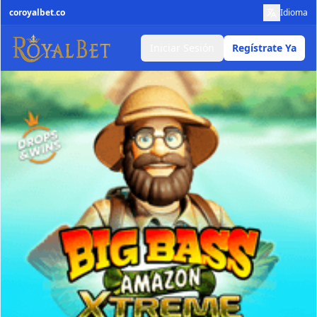
coroyalbet.co
Idioma
Iniciar Sesión
Regístrate Ya