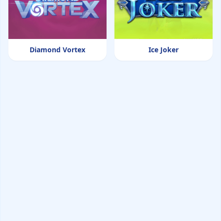
Diamond Vortex
Ice Joker