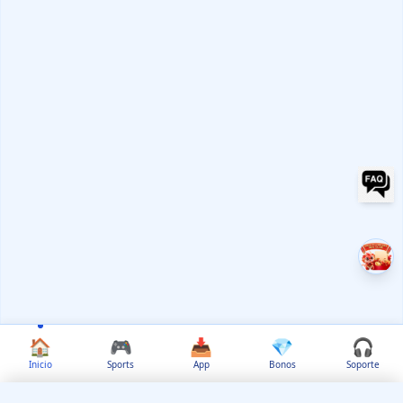
🏠
🎮
📥
💎
🎧
Inicio
Sports
App
Bonos
Soporte