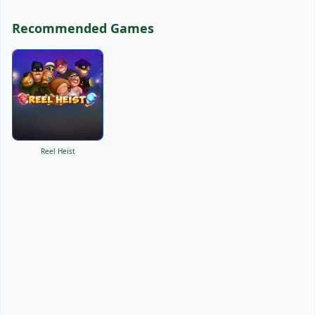
Recommended Games
Reel Heist