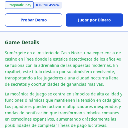
Pragmatic Play
RTP: 96.45%%
Probar Demo
Jugar por Dinero
Game Details
Sumérgete en el misterio de Cash Noire, una experiencia de
casino en línea donde la estética detectivesca de los años 40
se fusiona con la adrenalina de las apuestas modernas. En
royalbet, este título destaca por su atmósfera envolvente,
transportando a los jugadores a una ciudad nocturna llena
de secretos y oportunidades de ganancias masivas.
La mecánica de juego se centra en símbolos de alta calidad y
funciones dinámicas que mantienen la tensión en cada giro.
Los jugadores pueden activar multiplicadores inesperados y
rondas de bonificación que transforman símbolos comunes
en comodines expansivos, aumentando drásticamente las
posibilidades de completar líneas de pago lucrativas.