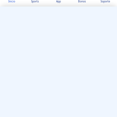
Inicio
Sports
App
Bonos
Soporte
✕
Select Language
🇨🇴
✓
Colombia
Kingdom of the Dead en Royalbet -
⚙️
¡Juega y Gana Hoy!
RTP
VOLATILITY
96.5%
High ⚡⚡⚡⚡🌑
MAX WIN
PAYLINES
x10000
243