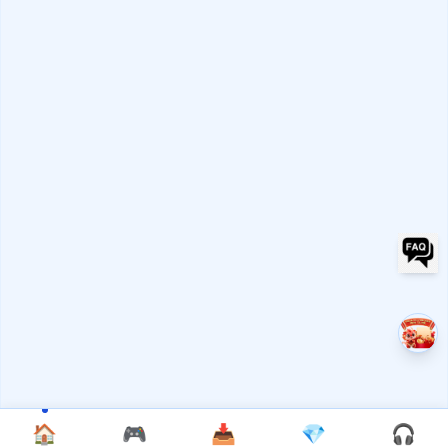
🏠
🎮
📥
💎
🎧