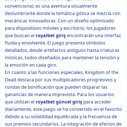
convencional; es una aventura visualmente
deslumbrante donde la temática gótica se mezcla con
mecánicas innovadoras. Con un diseño optimizado
para dispositivos móviles y escritorio, los jugadores
que buscan el
royalbet giriş
encontrarán una interfaz
fluida y envolvente. El juego presenta símbolos
detallados, desde artefactos antiguos hasta criaturas
místicas, todos diseñados para mantener la tensión y
la emoción en cada giro.
En cuanto a las funciones especiales, Kingdom of the
Dead destaca por sus multiplicadores progresivos y
rondas de bonificación que pueden disparar las
ganancias de manera imprevista. Para los usuarios
que utilizan el
royalbet güncel giriş
para acceder
diariamente, este juego se ha convertido en el favorito
debido a su volatilidad equilibrada y la frecuencia de
sus premios secundarios. La integración de efectos de