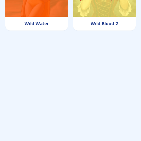
Wild Water
Wild Blood 2