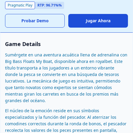
Pragmatic Play
RTP: 96.71%%
Probar Demo
Jugar Ahora
Game Details
Sumérgete en una aventura acuática llena de adrenalina con
Big Bass Floats My Boat, disponible ahora en royalbet. Este
título transporta a los jugadores a un entorno vibrante
donde la pesca se convierte en una búsqueda de tesoros
lucrativos. La mecánica de juego es intuitiva, permitiendo
que tanto novatos como expertos se sientan cómodos
mientras giran los carretes en busca de los premios más
grandes del océano.
El núcleo de la emoción reside en sus símbolos
especializados y la función del pescador. Al aterrizar los
comodines correctos durante la ronda de bonos, el pescador
recolecta los valores de los peces presentes en pantalla,