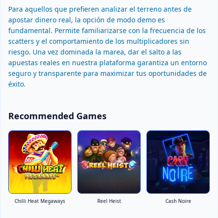
Para aquellos que prefieren analizar el terreno antes de
apostar dinero real, la opción de modo demo es
fundamental. Permite familiarizarse con la frecuencia de los
scatters y el comportamiento de los multiplicadores sin
riesgo. Una vez dominada la marea, dar el salto a las
apuestas reales en nuestra plataforma garantiza un entorno
seguro y transparente para maximizar tus oportunidades de
éxito.
Recommended Games
Chilli Heat Megaways
Reel Heist
Cash Noire